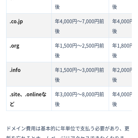
後
後
.co.jp
年4,000円〜7,000円前
年4,000円
後
後
.org
年1,500円〜2,500円前
年1,800円
後
後
.info
年1,500円〜3,000円前
年2,000円
後
後
.site、.onlineな
年3,000円〜8,000円前
年4,000円
ど
後
後
ドメイン費用は基本的に年単位で支払う必要があり、更
新を忘れるとホームページにアクセスできなくなりま