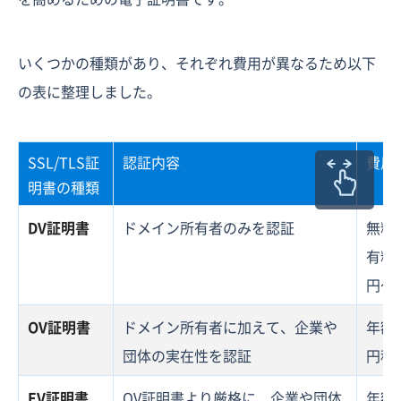
いくつかの種類があり、それぞれ費用が異なるため以下
の表に整理しました。
SSL/TLS証
認証内容
費用
明書の種類
DV証明書
ドメイン所有者のみを認証
無料
有料
円〜
OV証明書
ドメイン所有者に加えて、企業や
年額
団体の実在性を認証
円程
EV証明書
OV証明書より厳格に、企業や団体
年額